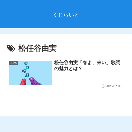
くじらいと
松任谷由実
松任谷由実「春よ、来い」歌詞
2025
の魅力とは？
2025.07.03