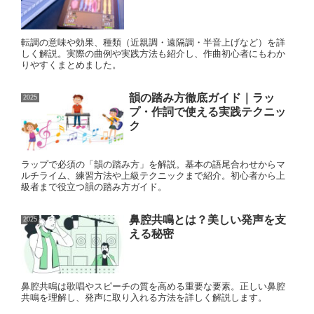
転調の意味や効果、種類（近親調・遠隔調・半音上げなど）を詳
しく解説。実際の曲例や実践方法も紹介し、作曲初心者にもわか
りやすくまとめました。
韻の踏み方徹底ガイド｜ラッ
2025
プ・作詞で使える実践テクニッ
ク
ラップで必須の「韻の踏み方」を解説。基本の語尾合わせからマ
ルチライム、練習方法や上級テクニックまで紹介。初心者から上
級者まで役立つ韻の踏み方ガイド。
鼻腔共鳴とは？美しい発声を支
2025
える秘密
鼻腔共鳴は歌唱やスピーチの質を高める重要な要素。正しい鼻腔
共鳴を理解し、発声に取り入れる方法を詳しく解説します。