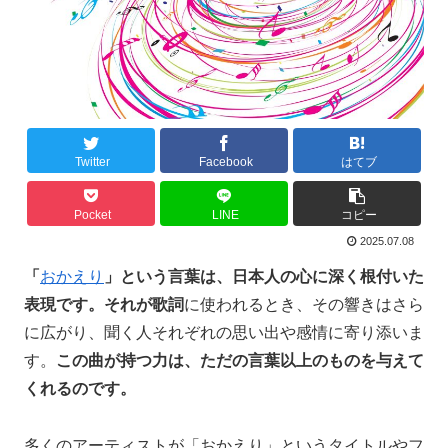
Twitter
Facebook
はてブ
Pocket
LINE
コピー
2025.07.08
「
おかえり
」という言葉は、日本人の心に深く根付いた
表現です。それが歌詞
に使われるとき、その響きはさら
に広がり、聞く人それぞれの思い出や感情に寄り添いま
す。
この曲が持つ力は、ただの言葉以上のものを与えて
くれるのです。
多くのアーティストが「おかえり」というタイトルやフ