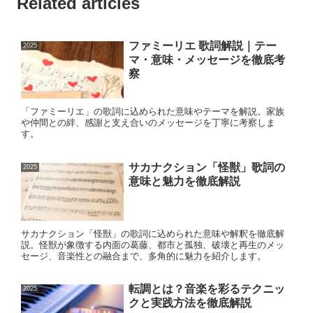
Related articles
ファミーリエ 歌詞解説｜テー
2025
マ・意味・メッセージを徹底考
察
「ファミーリエ」の歌詞に込められた意味やテーマを解説。家族
や仲間との絆、感謝と支え合いのメッセージを丁寧に考察しま
す。
サカナクション「怪獣」歌詞の
2025
意味と魅力を徹底解説
サカナクション「怪獣」の歌詞に込められた意味や解釈を徹底解
説。怪獣が象徴する内面の葛藤、都市と孤独、破壊と再生のメッ
セージ、音楽性との融合まで、多角的に魅力を紹介します。
転調とは？音楽を彩るテクニッ
2025
クと実践方法を徹底解説