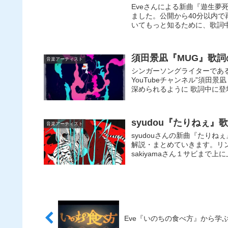
Eveさんによる新曲『遊生
ました。公開から40分以内で
いてもっと知るために、歌詞
須田景凪『MUG』歌
音楽アーティスト
シンガーソングライターであ
YouTubeチャンネル”須田
深められるように 歌詞中に
syudou『たりねぇ
音楽アーティスト
syudouさんの新曲『たり
解説・まとめていきます。リン
sakiyamaさん１サビまで
Eve『いのちの食べ方』から学