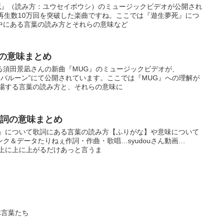
夢死』（読み方：ユウセイボウシ）のミュージックビデオが公開され
再生数10万回を突破した楽曲ですね。ここでは『遊生夢死』につ
中にある言葉の読み方とそれらの意味など
詞の意味まとめ
る須田景凪さんの新曲『MUG』のミュージックビデオが、
景凪 バルーン”にて公開されています。ここでは『MUG』への理解が
登場する言葉の読み方と、それらの意味に
』歌詞の意味まとめ
ねぇ』について歌詞にある言葉の読み方【ふりがな】や意味について
ク＆データたりねぇ作詞・作曲・歌唱…syudouさん動画…
上に上に上に上がるだけあっと言うま
ぶ言葉たち