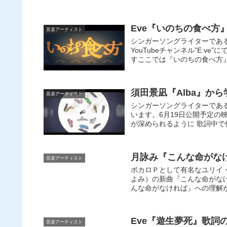
Eve『いのちの食べ方
音楽アーティスト
シンガーソングライターであ
YouTubeチャンネル”E ve
すここでは『いのちの食べ方
須田景凪『Alba』か
音楽アーティスト
シンガーソングライターである
います。6月19日公開予定の
が深められるように 歌詞中
月詠み『こんな命がな
音楽アーティスト
ボカロＰとして有名なユリイ
よみ）の新曲『こんな命がな
んな命がなければ』への理解
Eve『遊生夢死』歌詞
音楽アーティスト