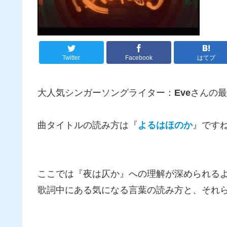
Twitter
Facebook
はてブ
大人気シンガーソングライター：
Eve
さんの最
曲タイトルの読み方は『
よるはほのか
』です
ここでは『夜は仄か』への理解が深められる
歌詞中にある気になる言葉の読み方と、それ