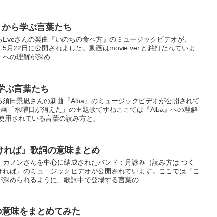
』から学ぶ言葉たち
るEveさんの楽曲『いのちの食べ方』のミュージックビデオが、
”にて 5月22日に公開されました。動画はmovie ver.と銘打たれていま
』への理解が深め
ら学ぶ言葉たち
須田景凪さんの新曲『Alba』のミュージックビデオが公開されて
映画「水曜日が消えた」の主題歌ですねここでは『Alba』への理解
で使用されている言葉の読み方と、
ければ』歌詞の意味まとめ
・カノンさんを中心に結成されたバンド：月詠み（読み方は つく
ければ』のミュージックビデオが公開されています。ここでは『こ
が深められるように、歌詞中で登場する言葉の
の意味をまとめてみた